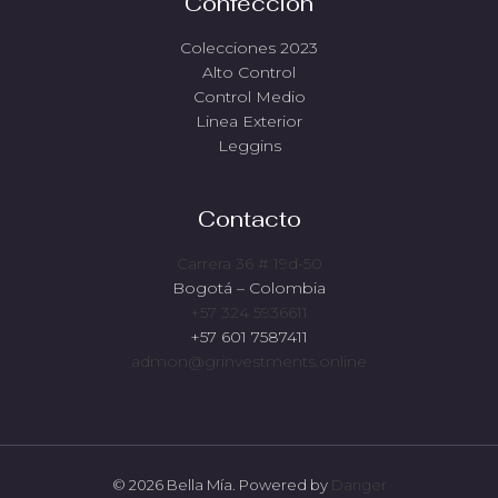
Confección
Colecciones 2023
Alto Control
Control Medio
Linea Exterior
Leggins
Contacto
Carrera 36 # 19d-50
Bogotá – Colombia
+57 324 5936611
+57 601 7587411
admon@grinvestments.online
© 2026 Bella Mía. Powered by
Danger