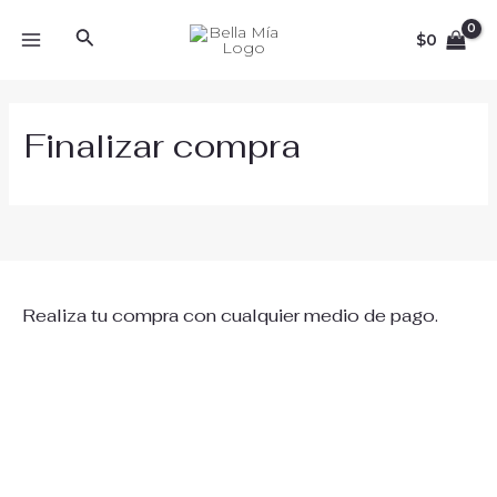
Ir
MAIN
Buscar
al
$
0
MENU
contenido
Finalizar compra
Realiza tu compra con cualquier medio de pago.
Registrate en nuestro Blog